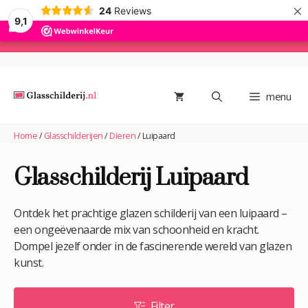
×
24
Reviews
9,1
Ga
naar
de
menu
inhoud
Home
/
Glasschilderijen
/
Dieren
/
Luipaard
Glasschilderij Luipaard
Ontdek het prachtige glazen schilderij van een luipaard –
een ongeëvenaarde mix van schoonheid en kracht.
Dompel jezelf onder in de fascinerende wereld van glazen
kunst.
Filter