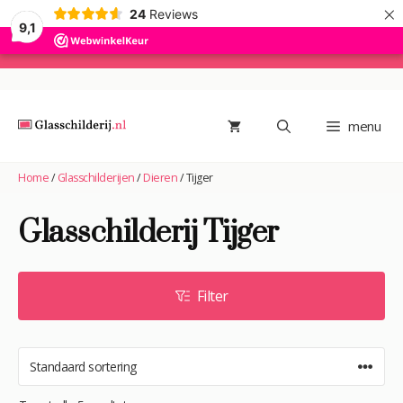
×
24
Reviews
9,1
Ga
naar
de
menu
inhoud
Home
/
Glasschilderijen
/
Dieren
/
Tijger
Glasschilderij Tijger
Filter