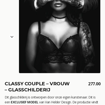
CLASSY COUPLE – VROUW
277.00
– GLASSCHILDERIJ
Dit glasschilderij is ontworpen door onze eigen kunstenaar. Dit is
een
EXCLUSIEF MODEL
van Van Helder Design. De productie vindt