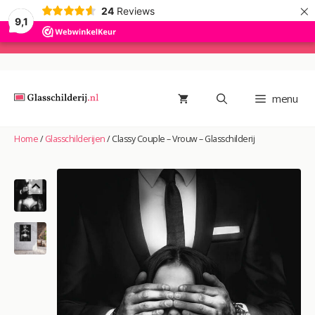
×
24
Reviews
9,1
Ga
naar
de
menu
inhoud
Home
/
Glasschilderijen
/
Classy Couple – Vrouw – Glasschilderij