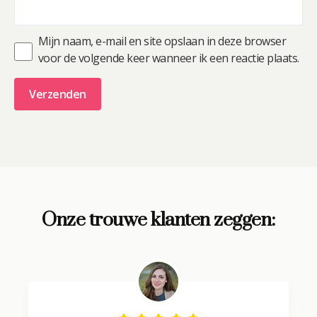
Mijn naam, e-mail en site opslaan in deze browser
voor de volgende keer wanneer ik een reactie plaats.
A
l
t
e
r
Onze trouwe klanten zeggen:
n
a
t
i
v
e