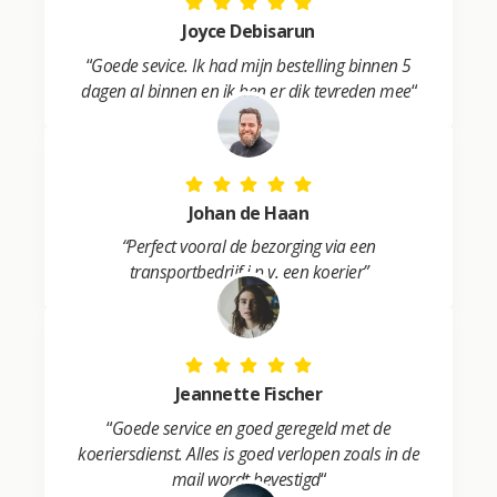
:
Joyce Debisarun
“
Goede sevice. Ik had mijn bestelling binnen 5
dagen al binnen en ik ben er dik tevreden mee
“
Johan de Haan
“Perfect vooral de bezorging via een
transportbedrijf i.p.v. een koerier”
Jeannette Fischer
“
Goede service en goed geregeld met de
koeriersdienst. Alles is goed verlopen zoals in de
mail wordt bevestigd
“