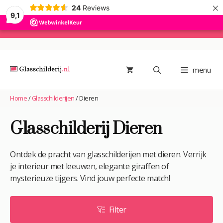
×
24
Reviews
9,1
Ga
naar
de
menu
inhoud
Home
/
Glasschilderijen
/
Dieren
Glasschilderij Dieren
Ontdek de pracht van glasschilderijen met dieren. Verrijk
je interieur met leeuwen, elegante giraffen of
mysterieuze tijgers. Vind jouw perfecte match!
Filter