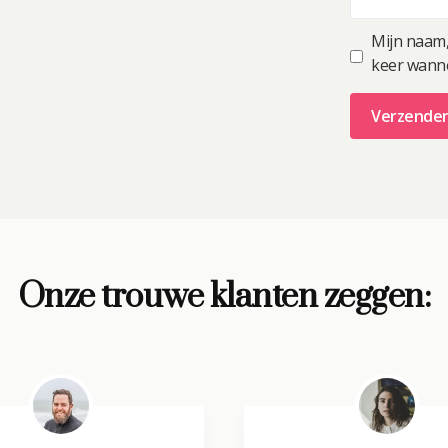
Mijn naam,
keer wannee
A
l
t
e
r
Onze trouwe klanten zeggen:
n
a
t
i
v
e
: