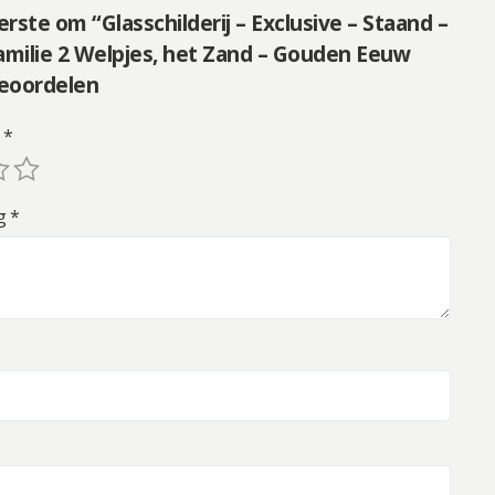
rste om “Glasschilderij – Exclusive – Staand –
milie 2 Welpjes, het Zand – Gouden Eeuw
beoordelen
g
*
ng
*