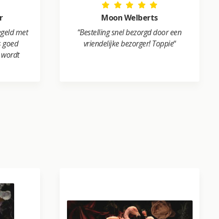
r
Moon Welberts
egeld met
“
Bestelling snel bezorgd door een
is goed
vriendelijke bezorger! Toppie
“
l wordt