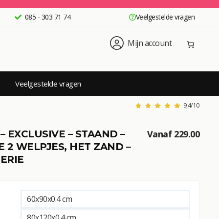
085 - 303 71 74
Veelgestelde vragen
Mijn account
Veelgestelde vragen
9,4/10
– EXCLUSIVE – STAAND –
Vanaf
229.00
 2 WELPJES, HET ZAND –
ERIE
60x90x0.4 cm
80x120x0.4 cm