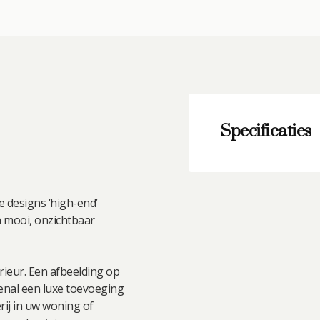
Serie
aantal
Specificaties
e designs ‘high-end’
n mooi, onzichtbaar
erieur. Een afbeelding op
ovenal een luxe toevoeging
erij in uw woning of