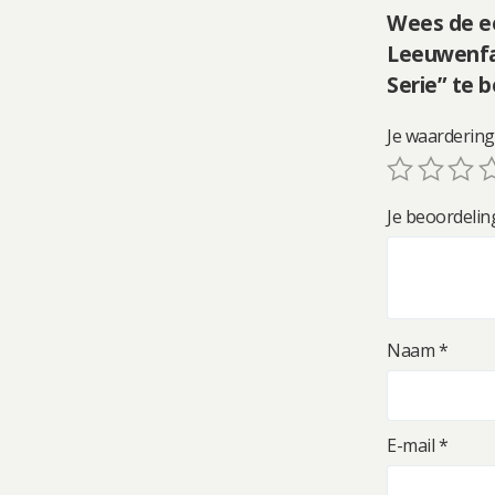
Wees de ee
Leeuwenfa
Serie” te 
Je waarderin
Je beoordeli
Naam
*
E-mail
*