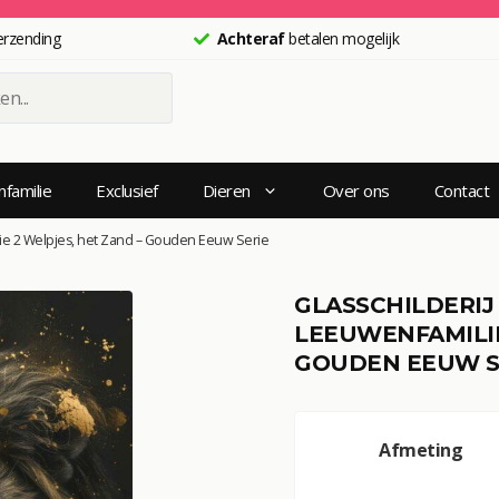
erzending
Achteraf
betalen mogelijk
n
familie
Exclusief
Dieren
Over ons
Contact
ilie 2 Welpjes, het Zand – Gouden Eeuw Serie
GLASSCHILDERIJ 
LEEUWENFAMILIE
GOUDEN EEUW S
A
Afmeting
l
t