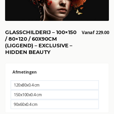
GLASSCHILDERIJ – 100×150
Vanaf
229.00
/ 80×120 / 60X90CM
(LIGGEND) – EXCLUSIVE –
HIDDEN BEAUTY
A
Afmetingen
l
t
e
120x80x0.4 cm
r
150x100x0.4 cm
n
a
90x60x0.4 cm
t