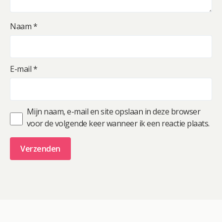
Naam
*
E-mail
*
Mijn naam, e-mail en site opslaan in deze browser
voor de volgende keer wanneer ik een reactie plaats.
A
l
t
e