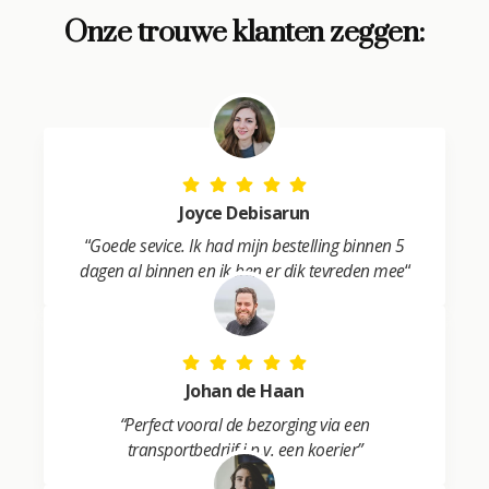
r
Onze trouwe klanten zeggen:
n
a
t
i
v
e
:
Joyce Debisarun
“
Goede sevice. Ik had mijn bestelling binnen 5
dagen al binnen en ik ben er dik tevreden mee
“
Johan de Haan
“Perfect vooral de bezorging via een
transportbedrijf i.p.v. een koerier”