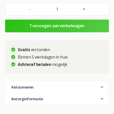
i
v
-
+
Glasschilderij
e
–
:
100×150
Toevoegen aan winkelwagen
/
80×120
/
60x90cm
Gratis
verzonden
(liggend)
Binnen 5 werkdagen in huis
–
Achteraf betalen
mogelijk
Exclusive
–
Hidden
Beauty
Retourneren
aantal
Bezorginformatie