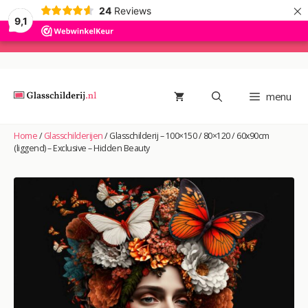
×
24
Reviews
9,1
Ga
naar
de
menu
inhoud
Home
/
Glasschilderijen
/
Glasschilderij – 100×150 / 80×120 / 60x90cm
(liggend) – Exclusive – Hidden Beauty