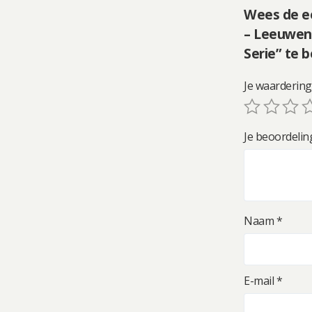
Wees de ee
– Leeuwen
Serie” te 
Je waarderin
Je beoordeli
Naam
*
E-mail
*