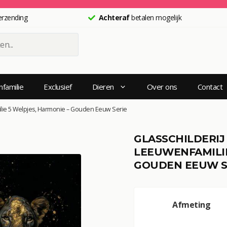
erzending
Achteraf
betalen mogelijk
n
familie
Exclusief
Dieren
Over ons
Contact
milie 5 Welpjes, Harmonie – Gouden Eeuw Serie
GLASSCHILDERIJ 
LEEUWENFAMILIE
GOUDEN EEUW S
A
Afmeting
l
t