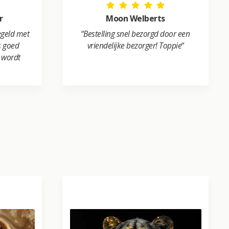
r
Moon Welberts
egeld met
“
Bestelling snel bezorgd door een
is goed
vriendelijke bezorger! Toppie
“
l wordt