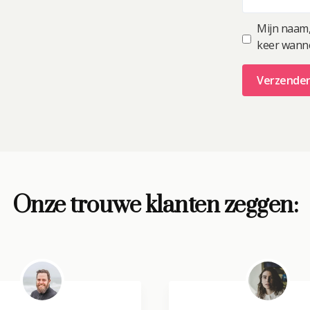
Mijn naam,
keer wannee
A
l
t
e
r
Onze trouwe klanten zeggen:
n
a
t
i
v
e
: