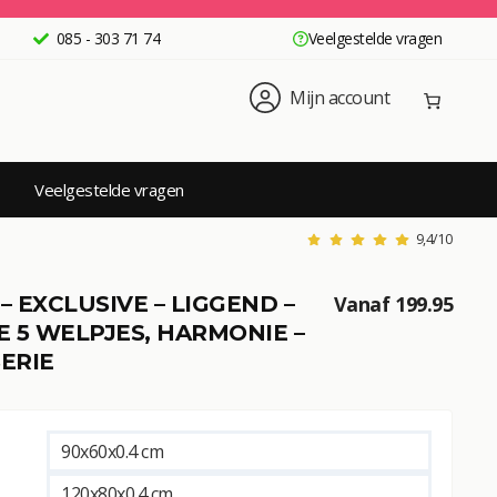
085 - 303 71 74
Veelgestelde vragen
Mijn account
Veelgestelde vragen
9,4/10
– EXCLUSIVE – LIGGEND –
Vanaf
199.95
 5 WELPJES, HARMONIE –
ERIE
90x60x0.4 cm
120x80x0.4 cm