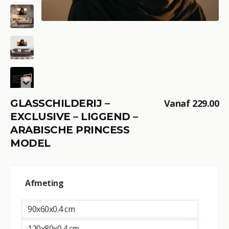
GLASSCHILDERIJ –
Vanaf
229.00
EXCLUSIVE – LIGGEND –
ARABISCHE PRINCESS
MODEL
A
Afmeting
l
t
e
90x60x0.4 cm
r
120x80x0.4 cm