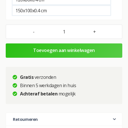
n
a
150x100x0.4 cm
t
i
v
-
+
Glasschilderij
e
–
:
Exclusive
Toevoegen aan winkelwagen
–
Liggend
–
Arabische
Gratis
verzonden
Princess
Binnen 5 werkdagen in huis
Model
Achteraf betalen
mogelijk
aantal
Retourneren