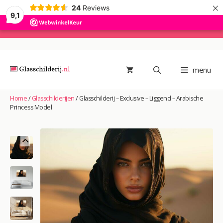
×
24
Reviews
9,1
Ga
naar
de
menu
inhoud
Home
/
Glasschilderijen
/
Glasschilderij – Exclusive – Liggend – Arabische
Princess Model