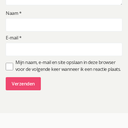
Naam
*
E-mail
*
Mijn naam, e-mail en site opslaan in deze browser
voor de volgende keer wanneer ik een reactie plaats.
A
l
t
e
r