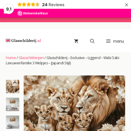
×
24
Reviews
9,1
Ga
naar
de
menu
inhoud
Home
/
Glasschilderijen
/
Glasschilderij – Exclusive – Liggend – Wabi Sabi
Leeuwenfamilie 3 Welpjes – (Japandi Stijl)