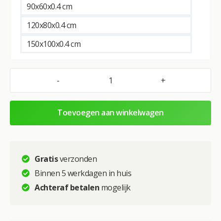
e
90x60x0.4 cm
r
120x80x0.4 cm
n
a
150x100x0.4 cm
t
i
v
-
+
Glasschilderij
e
–
:
Exclusive
Toevoegen aan winkelwagen
–
Liggend
–
Wabi
Gratis
verzonden
Sabi
Binnen 5 werkdagen in huis
Leeuwenfamilie
Achteraf betalen
mogelijk
3
Welpjes
–