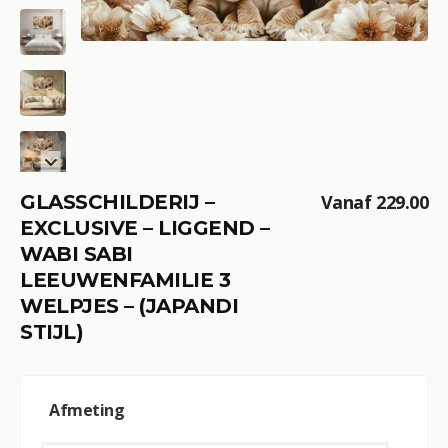
GLASSCHILDERIJ –
Vanaf
229.00
EXCLUSIVE – LIGGEND –
WABI SABI
LEEUWENFAMILIE 3
WELPJES – (JAPANDI
STIJL)
A
Afmeting
l
t