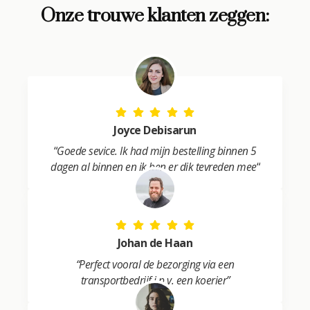
Onze trouwe klanten zeggen:
n
a
t
i
v
e
:
Joyce Debisarun
“
Goede sevice. Ik had mijn bestelling binnen 5
dagen al binnen en ik ben er dik tevreden mee
“
Johan de Haan
“Perfect vooral de bezorging via een
transportbedrijf i.p.v. een koerier”