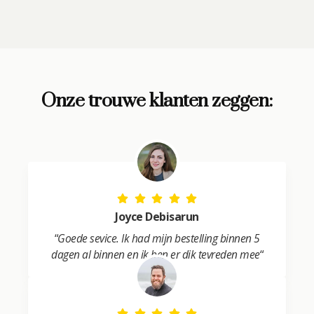
A
l
t
e
r
Onze trouwe klanten zeggen:
n
a
t
i
v
e
:
Joyce Debisarun
“
Goede sevice. Ik had mijn bestelling binnen 5
dagen al binnen en ik ben er dik tevreden mee
“