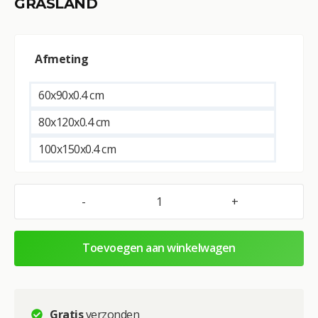
GRASLAND
A
Afmeting
l
t
e
60x90x0.4 cm
r
80x120x0.4 cm
n
a
100x150x0.4 cm
t
i
v
-
+
Glasschilderij
e
–
:
Exclusive
Toevoegen aan winkelwagen
–
Staand
–
Vrouw
Gratis
verzonden