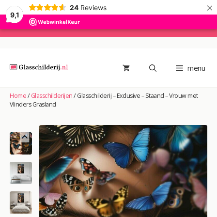
×
24
Reviews
9,1
Ga
naar
de
menu
inhoud
Home
/
Glasschilderijen
/
Glasschilderij – Exclusive – Staand – Vrouw met
Vlinders Grasland