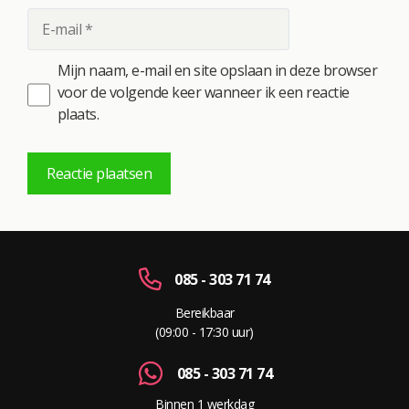
E-
mail
Mijn naam, e-mail en site opslaan in deze browser
voor de volgende keer wanneer ik een reactie
plaats.
A
l
t
085 - 303 71 74
e
r
Bereikbaar
n
(09:00 - 17:30 uur)
a
t
085 - 303 71 74
i
Binnen 1 werkdag