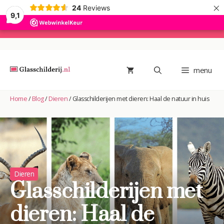
×
24
Reviews
9,1
Ga
naar
de
menu
inhoud
Home
/
Blog
/
Dieren
/
Glasschilderijen met dieren: Haal de natuur in huis
Dieren
Glasschilderijen met
dieren: Haal de