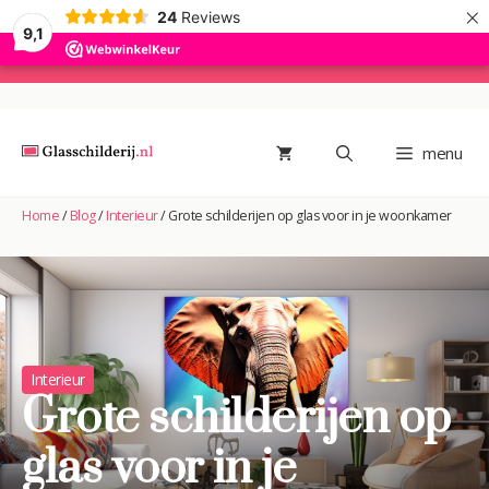
×
24
Reviews
9,1
Ga
naar
de
menu
inhoud
Home
/
Blog
/
Interieur
/
Grote schilderijen op glas voor in je woonkamer
Interieur
Grote schilderijen op
glas voor in je