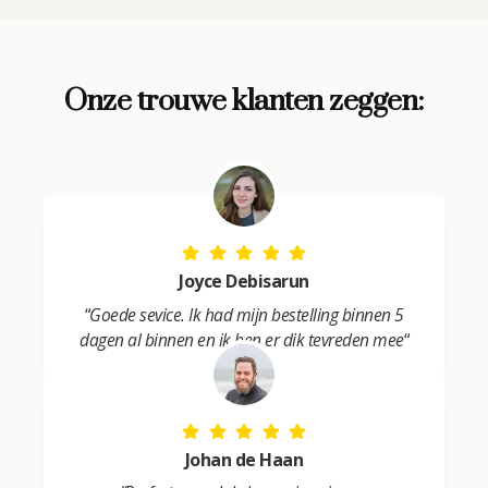
t
e
r
Onze trouwe klanten zeggen:
n
a
t
i
v
e
:
Joyce Debisarun
“
Goede sevice. Ik had mijn bestelling binnen 5
dagen al binnen en ik ben er dik tevreden mee
“
Johan de Haan