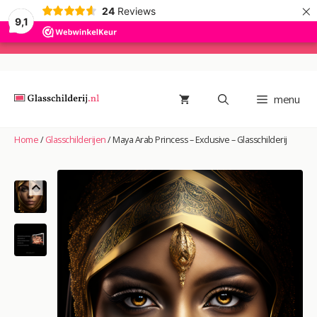
×
24
Reviews
9,1
Ga
naar
de
menu
inhoud
Home
/
Glasschilderijen
/
Maya Arab Princess – Exclusive – Glasschilderij