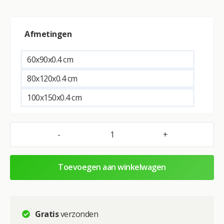
A
Afmetingen
l
t
e
60x90x0.4 cm
r
80x120x0.4 cm
n
a
100x150x0.4 cm
t
i
v
-
+
Maya
e
Arab
:
Princess
Toevoegen aan winkelwagen
–
Exclusive
–
Glasschilderij
Gratis
verzonden
aantal