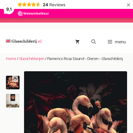
×
24
Reviews
9,1
Ga
naar
de
menu
inhoud
Home
/
Glasschilderijen
/
Flamenco Rosa Staand – Dieren – Glasschilderij