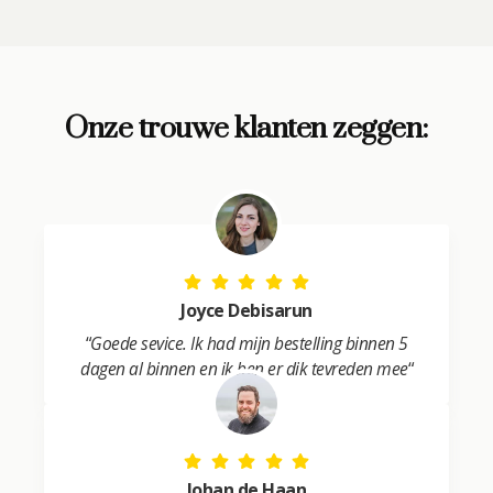
l
t
e
r
Onze trouwe klanten zeggen:
n
a
t
i
v
e
:
Joyce Debisarun
“
Goede sevice. Ik had mijn bestelling binnen 5
dagen al binnen en ik ben er dik tevreden mee
“
Johan de Haan