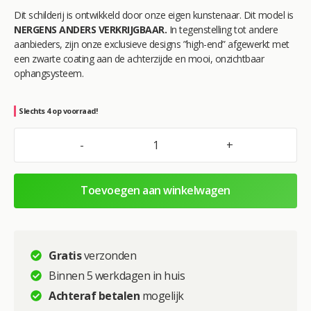
Dit schilderij is ontwikkeld door onze eigen kunstenaar. Dit model is
NERGENS ANDERS VERKRIJGBAAR.
In tegenstelling tot andere
aanbieders, zijn onze exclusieve designs ”high-end” afgewerkt met
een zwarte coating aan de achterzijde en mooi, onzichtbaar
ophangsysteem.
Slechts 4 op voorraad!
A
-
+
Flamenco
l
Rosa
t
Staand
e
Toevoegen aan winkelwagen
–
r
Dieren
n
–
a
Glasschilderij
t
Gratis
verzonden
aantal
i
Binnen 5 werkdagen in huis
v
Achteraf betalen
mogelijk
e