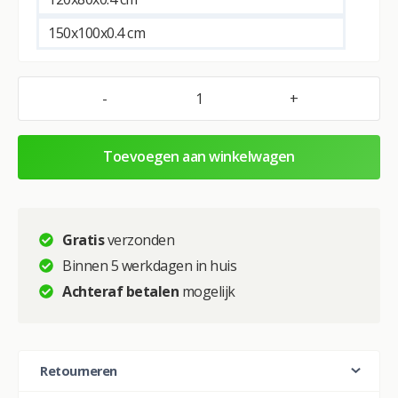
n
a
150x100x0.4 cm
t
i
v
-
+
Glasschilderij
e
–
:
Exclusive
Toevoegen aan winkelwagen
–
Liggend
–
Leeuwenfamilie
Gratis
verzonden
3
Binnen 5 werkdagen in huis
welpen
Achteraf betalen
mogelijk
Alice
aantal
Retourneren