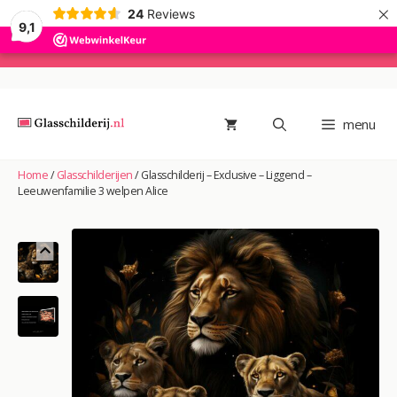
×
24
Reviews
9,1
Ga
naar
de
menu
inhoud
Home
/
Glasschilderijen
/
Glasschilderij – Exclusive – Liggend –
Leeuwenfamilie 3 welpen Alice