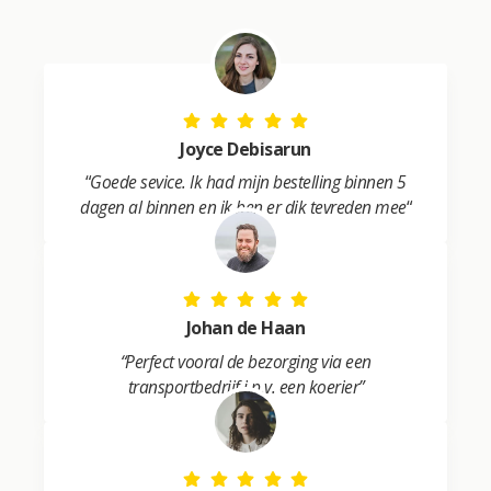
t
i
v
e
:
Joyce Debisarun
“
Goede sevice. Ik had mijn bestelling binnen 5
dagen al binnen en ik ben er dik tevreden mee
“
Johan de Haan
“Perfect vooral de bezorging via een
transportbedrijf i.p.v. een koerier”