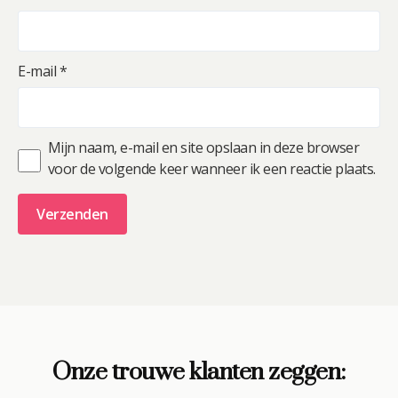
E-mail
*
Mijn naam, e-mail en site opslaan in deze browser
voor de volgende keer wanneer ik een reactie plaats.
A
l
t
e
r
Onze trouwe klanten zeggen:
n
a