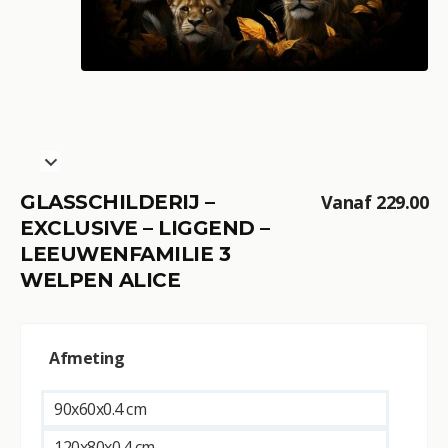
GLASSCHILDERIJ –
Vanaf
229.00
EXCLUSIVE – LIGGEND –
LEEUWENFAMILIE 3
WELPEN ALICE
A
Afmeting
l
t
e
90x60x0.4 cm
r
120x80x0.4 cm