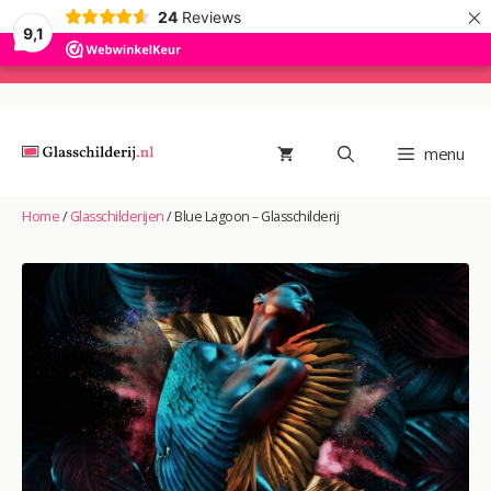
×
24
Reviews
9,1
Ga
naar
de
menu
inhoud
Home
/
Glasschilderijen
/
Blue Lagoon – Glasschilderij