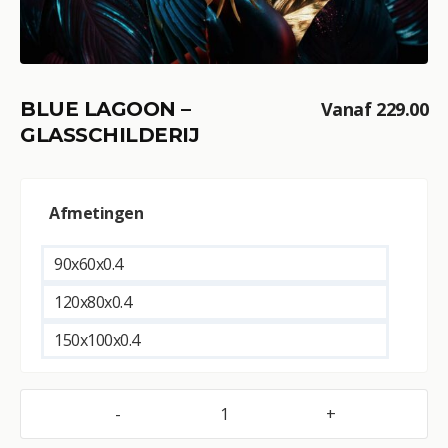
BLUE LAGOON –
Vanaf
229.00
GLASSCHILDERIJ
A
Afmetingen
l
t
e
90x60x0.4
r
120x80x0.4
n
a
150x100x0.4
t
i
v
-
+
Blue
e