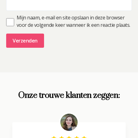
Mijn naam, e-mail en site opslaan in deze browser
voor de volgende keer wanneer ik een reactie plaats.
A
l
t
e
r
Onze trouwe klanten zeggen:
n
a
t
i
v
e