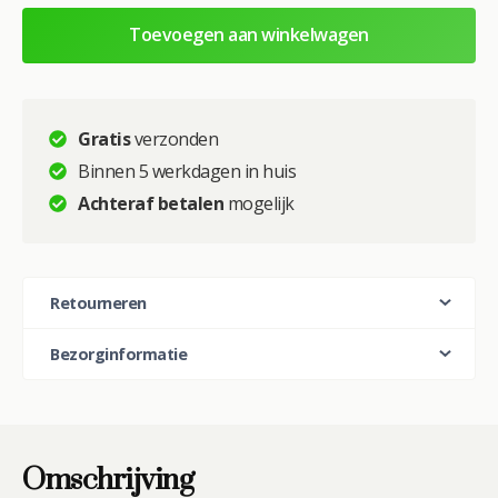
Lagoon
:
–
Toevoegen aan winkelwagen
Glasschilderij
aantal
Gratis
verzonden
Binnen 5 werkdagen in huis
Achteraf betalen
mogelijk
Retourneren
Bezorginformatie
Omschrijving