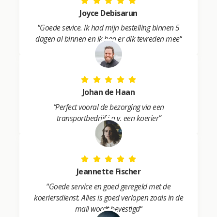
:
Joyce Debisarun
“
Goede sevice. Ik had mijn bestelling binnen 5
dagen al binnen en ik ben er dik tevreden mee
“
Johan de Haan
“Perfect vooral de bezorging via een
transportbedrijf i.p.v. een koerier”
Jeannette Fischer
“
Goede service en goed geregeld met de
koeriersdienst. Alles is goed verlopen zoals in de
mail wordt bevestigd
“